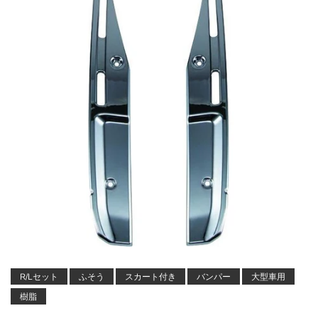
R/Lセット
ふそう
スカート付き
バンパー
大型車用
樹脂