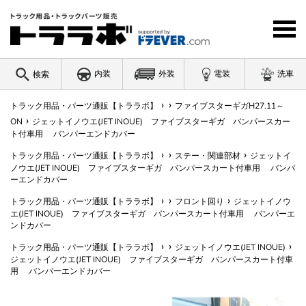
コ
ン
テ
ン
ツ
内装
外装
電装
洗車
検索
に
ス
›
›
キ
トラック用品・パーツ通販【トララボ】
ファイブスターギガH27.11～
ワードを入力
›
ッ
ON
ジェットイノウエ(JET INOUE) ファイブスターギガ バンパースカー
ト付車用 バンパーエンドカバー
プ
す
›
›
›
トラック用品・パーツ通販【トララボ】
ステー・関連部材
ジェットイ
る
ノウエ(JET INOUE) ファイブスターギガ バンパースカート付車用 バンパ
ーエンドカバー
›
›
›
トラック用品・パーツ通販【トララボ】
フロント回り
ジェットイノウ
エ(JET INOUE) ファイブスターギガ バンパースカート付車用 バンパーエ
ンドカバー
›
›
›
トラック用品・パーツ通販【トララボ】
ジェットイノウエ(JET INOUE)
ジェットイノウエ(JET INOUE) ファイブスターギガ バンパースカート付車
用 バンパーエンドカバー