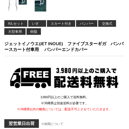
R/Lセット
いすゞ
スカート付き
バンパー
交換式
大型車用
樹脂
ジェットイノウエ(JET INOUE) ファイブスターギガ バンパ
ースカート付車用 バンパーエンドカバー
3,980円以上のご購入で送料無料。
※沖縄県は別途送料が必要です。
※沖縄県以外の離島については、配送不可とさせていただきます。
翌営業日出荷
※納期について