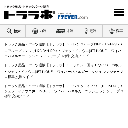
コ
ン
テ
ン
ツ
内装
外装
電装
洗車
検索
に
ス
›
›
›
キ
トラック用品・パーツ通販【トララボ】
レンジャープロH14.1〜H23.7
ワードを入力
›
ッ
エアループレンジャH23.8〜H29.4
ジェットイノウエ(JET INOUE) ワイパ
ーパネルガーニッシュ レンジャープロ標準 交換タイプ
プ
す
›
›
›
トラック用品・パーツ通販【トララボ】
フロント回り
ワイパーパネル
る
›
ジェットイノウエ(JET INOUE) ワイパーパネルガーニッシュ レンジャープ
ロ標準 交換タイプ
›
›
›
トラック用品・パーツ通販【トララボ】
ジェットイノウエ(JET INOUE)
ジェットイノウエ(JET INOUE) ワイパーパネルガーニッシュ レンジャープロ
標準 交換タイプ