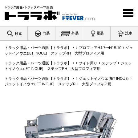
コ
ン
テ
ン
ツ
内装
外装
電装
洗車
検索
に
ス
›
›
›
キ
トラック用品・パーツ通販【トララボ】
プロフィアH4.7〜H15.10
ジェ
ワードを入力
ットイノウエ(JET INOUE) ステップRH 大型プロフィア用
ッ
プ
›
›
›
›
トラック用品・パーツ通販【トララボ】
サイド周り
ステップ
ジェッ
す
トイノウエ(JET INOUE) ステップRH 大型プロフィア用
る
›
›
›
トラック用品・パーツ通販【トララボ】
ジェットイノウエ(JET INOUE)
ジェットイノウエ(JET INOUE) ステップRH 大型プロフィア用