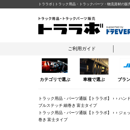
コ
トララボ | トラック用品・トラックパーツ・物流資材の販
ン
テ
ン
ツ
に
ス
ご利用ガイド
キ
ッ
プ
す
カテゴリで選ぶ
車種で選ぶ
ブラ
る
›
›
トラック用品・パーツ通販【トララボ】
ハン
ブルステッチ 細巻き 富士タイプ
›
›
トラック用品・パーツ通販【トララボ】
ジェット
巻き 富士タイプ