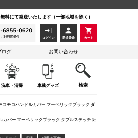
送料無料にて発送いたします（一部地域を除く）
person
login
shopping_cart
-6855-0620
：24時間受付
ログイン
新規登録
カート
ブログ
お問い合わせ
検索
洗車・清掃
車載グッズ
UE) モコモコハンドルカバー マーベリックブラック ダ
ハンドルカバー マーベリックブラック ダブルステッチ 細