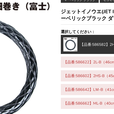
マーベリック ブラック
モコモ
ジェットイノウエ(JET 
ーベリックブラック ダ
選択してください：
【品番:586582】2HL
【品番:586622】2L-B（46cm
【品番:586602】2HS-B（45c
【品番:586642】LＭ-B（41cm
【品番:586662】ML-B（40cm