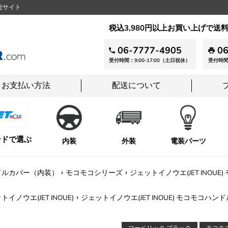
売サイト
税込3,980円以上お買い上げで
06-7777-4905
06
受付時間：9:00-17:00（土日祝休）
受付時間
お支払い方法
配送について
ンドで選ぶ
内装
外装
電装パーツ
›
›
ドルカバー（内装）
モコモコシリーズ
ジェットイノウエ(JET INO
›
イノウエ(JET INOUE)
ジェットイノウエ(JET INOUE) モコモコ